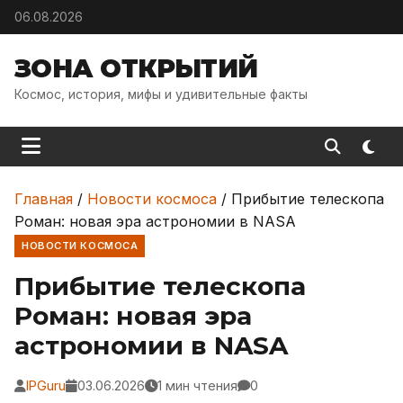
Skip to content
06.08.2026
ЗОНА ОТКРЫТИЙ
Космос, история, мифы и удивительные факты
Главная
/
Новости космоса
/
Прибытие телескопа
Роман: новая эра астрономии в NASA
НОВОСТИ КОСМОСА
Прибытие телескопа
Роман: новая эра
астрономии в NASA
IPGuru
03.06.2026
1 мин чтения
0