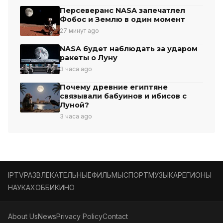
Персеверанс NASA запечатлел
Фобос и Землю в один момент
27 минут ago
NASA будет наблюдать за ударом
ракеты о Луну
3 часа ago
Почему древние египтяне
связывали бабуинов и ибисов с
Луной?
3 часа ago
IPTV
РАЗВЛЕКАТЕЛЬНЫЕ
ФИЛЬМЫ
СПОРТ
МУЗЫКА
РЕГИОНЫ
НАУКА
ХОББИ
КИНО
About Us
News
Privacy Policy
Contact