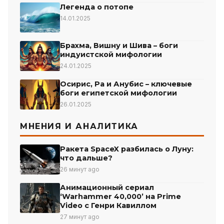
Легенда о потопе
14.01.2025
Брахма, Вишну и Шива – боги
индуистской мифологии
24.01.2025
Осирис, Ра и Анубис – ключевые
боги египетской мифологии
26.01.2025
МНЕНИЯ И АНАЛИТИКА
Ракета SpaceX разбилась о Луну:
что дальше?
26 минут ago
Анимационный сериал
‘Warhammer 40,000’ на Prime
Video с Генри Кавиллом
27 минут ago