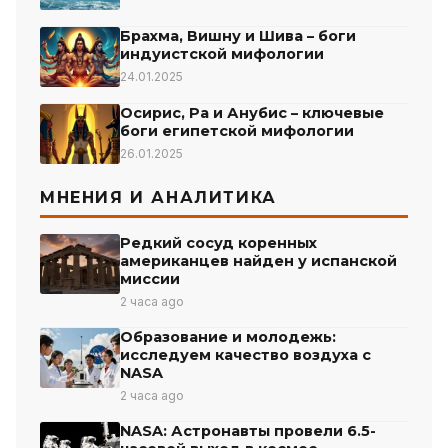
Брахма, Вишну и Шива – боги
индуистской мифологии
24.01.2025
Осирис, Ра и Анубис – ключевые
боги египетской мифологии
26.01.2025
МНЕНИЯ И АНАЛИТИКА
Редкий сосуд коренных
американцев найден у испанской
миссии
2 часа ago
Образование и молодежь:
исследуем качество воздуха с
NASA
2 часа ago
NASA: Астронавты провели 6.5-