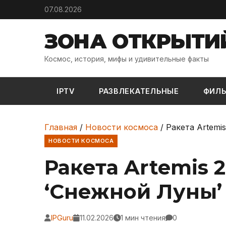
Skip to content
07.08.2026
ЗОНА ОТКРЫТИ
Космос, история, мифы и удивительные факты
IPTV
РАЗВЛЕКАТЕЛЬНЫЕ
ФИЛ
Главная
/
Новости космоса
/
Ракета Artemi
НОВОСТИ КОСМОСА
Ракета Artemis 
‘Снежной Луны’
IPGuru
11.02.2026
1 мин чтения
0