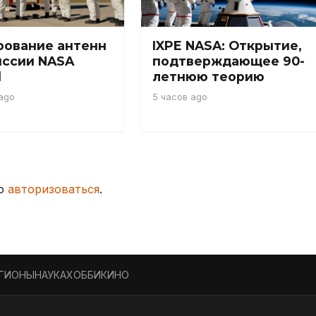
рование антенн
IXPE NASA: Открытие,
иссии NASA
подтверждающее 90-
l
летнюю теорию
ago
5 часов ago
мо
авторизоваться
.
ЕГИОНЫ
НАУКА
ХОББИ
КИНО