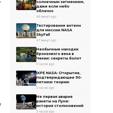
о
солнечным затмением,
даже если небо
облачно
46 минут ago
Тестирование антенн
для миссии NASA
SkyFall
47 минут ago
Необычные находки
бронзового века в
Чехии: секреты болот
а
5 часов ago
IXPE NASA: Открытие,
подтверждающее 90-
летнюю теорию
5 часов ago
Не первая авария
ракеты на Луне:
е
история столкновений
5 часов ago