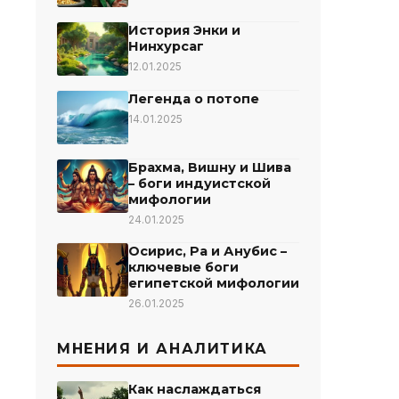
История Энки и
Нинхурсаг
12.01.2025
Легенда о потопе
14.01.2025
Брахма, Вишну и Шива
– боги индуистской
мифологии
24.01.2025
Осирис, Ра и Анубис –
ключевые боги
египетской мифологии
26.01.2025
МНЕНИЯ И АНАЛИТИКА
Как наслаждаться