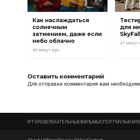
Как наслаждаться
Тести
солнечным
для м
затмением, даже если
SkyFal
небо облачно
47 минут 
46 минут ago
Оставить комментарий
Для отправки комментария вам необходи
IPTV
РАЗВЛЕКАТЕЛЬНЫЕ
ФИЛЬМЫ
СПОРТ
МУЗЫКА
Р
About Us
News
Privacy Policy
Contact