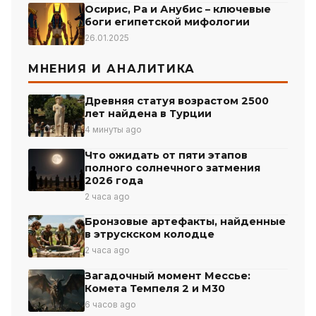
Осирис, Ра и Анубис – ключевые
боги египетской мифологии
26.01.2025
МНЕНИЯ И АНАЛИТИКА
Древняя статуя возрастом 2500
лет найдена в Турции
4 минуты ago
Что ожидать от пяти этапов
полного солнечного затмения
2026 года
2 часа ago
Бронзовые артефакты, найденные
в этрускском колодце
2 часа ago
Загадочный момент Мессье:
Комета Темпеля 2 и М30
6 часов ago