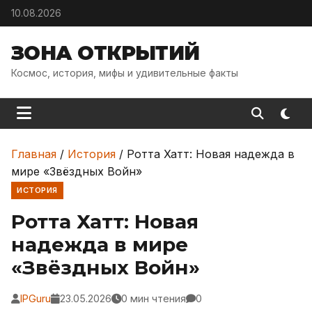
Skip to content
10.08.2026
ЗОНА ОТКРЫТИЙ
Космос, история, мифы и удивительные факты
Главная
/
История
/
Ротта Хатт: Новая надежда в
мире «Звёздных Войн»
ИСТОРИЯ
Ротта Хатт: Новая
надежда в мире
«Звёздных Войн»
IPGuru
23.05.2026
0 мин чтения
0