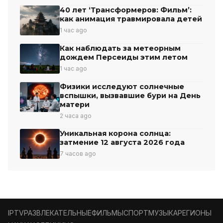
40 лет ‘Трансформеров: Фильм’:
как анимация травмировала детей
1 час ago
Как наблюдать за метеорным
дождем Персеиды этим летом
1 час ago
Физики исследуют солнечные
вспышки, вызвавшие бури на День
матери
2 часа ago
Уникальная корона солнца:
затмение 12 августа 2026 года
7 часов ago
IPTV
РАЗВЛЕКАТЕЛЬНЫЕ
ФИЛЬМЫ
СПОРТ
МУЗЫКА
РЕГИОНЫ