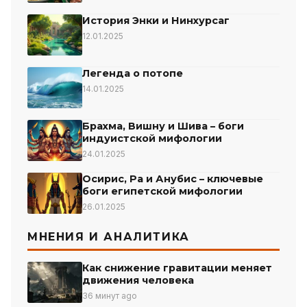
История Энки и Нинхурсаг
12.01.2025
Легенда о потопе
14.01.2025
Брахма, Вишну и Шива – боги
индуистской мифологии
24.01.2025
Осирис, Ра и Анубис – ключевые
боги египетской мифологии
26.01.2025
МНЕНИЯ И АНАЛИТИКА
Как снижение гравитации меняет
движения человека
36 минут ago