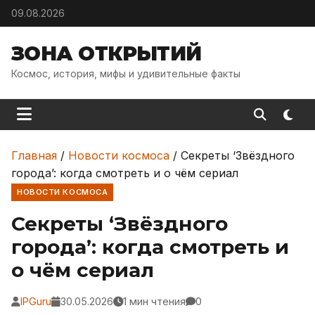
Skip to content
09.08.2026
ЗОНА ОТКРЫТИЙ
Космос, история, мифы и удивительные факты
Главная
/
Новости космоса
/
Секреты ‘Звёздного
города’: когда смотреть и о чём сериал
НОВОСТИ КОСМОСА
Секреты ‘Звёздного
города’: когда смотреть и
о чём сериал
IPGuru
30.05.2026
1 мин чтения
0