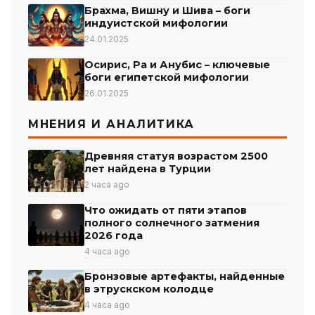
Брахма, Вишну и Шива – боги
индуистской мифологии
24.01.2025
Осирис, Ра и Анубис – ключевые
боги египетской мифологии
26.01.2025
МНЕНИЯ И АНАЛИТИКА
Древняя статуя возрастом 2500
лет найдена в Турции
2 часа ago
Что ожидать от пяти этапов
полного солнечного затмения
2026 года
4 часа ago
Бронзовые артефакты, найденные
в этрускском колодце
4 часа ago