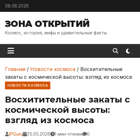
Skip to content
08.08.2026
ЗОНА ОТКРЫТИЙ
Космос, история, мифы и удивительные факты
Главная
/
Новости космоса
/
Восхитительные
закаты с космической высоты: взгляд из космоса
НОВОСТИ КОСМОСА
Восхитительные закаты с
космической высоты:
взгляд из космоса
IPGuru
25.05.2026
1 мин чтения
0