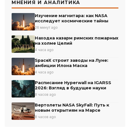
МНЕНИЯ И АНАЛИТИКА
Изучение магнитара: как NASA
исследует космические тайны
26 минут ago
Находка казарм римских пожарных
на холме Целий
4 часа ago
SpaceX строит заводы на Луне:
амбиции Илона Маска
4 часа ago
Расписание Hyperwall на IGARSS
2026: Взгляд в будущее науки
8 часов ago
Вертолеты NASA SkyFall: Путь к
новым открытиям на Марсе
8 часов ago