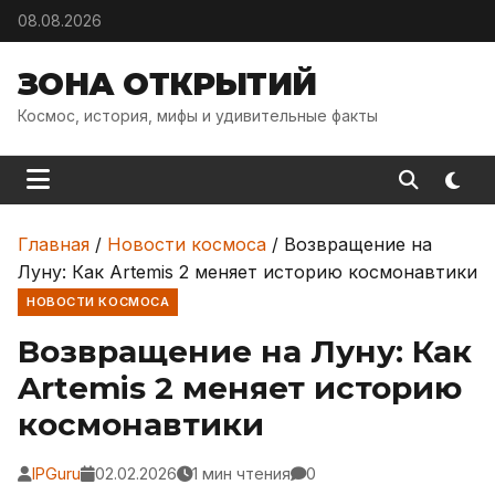
Skip to content
08.08.2026
ЗОНА ОТКРЫТИЙ
Космос, история, мифы и удивительные факты
Главная
/
Новости космоса
/
Возвращение на
Луну: Как Artemis 2 меняет историю космонавтики
НОВОСТИ КОСМОСА
Возвращение на Луну: Как
Artemis 2 меняет историю
космонавтики
IPGuru
02.02.2026
1 мин чтения
0