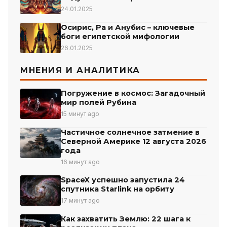
24.01.2025
Осирис, Ра и Анубис – ключевые
боги египетской мифологии
26.01.2025
МНЕНИЯ И АНАЛИТИКА
Погружение в космос: Загадочный
мир полей Рубина
15 минут ago
Частичное солнечное затмение в
Северной Америке 12 августа 2026
года
16 минут ago
SpaceX успешно запустила 24
спутника Starlink на орбиту
17 минут ago
Как захватить Землю: 22 шага к