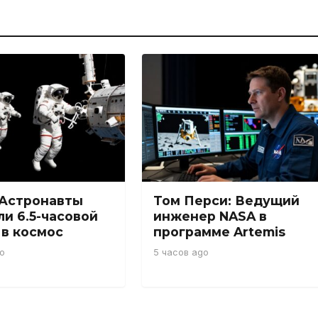
 Астронавты
Том Перси: Ведущий
и 6.5-часовой
инженер NASA в
 в космос
программе Artemis
o
5 часов ago