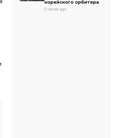
я
корейского орбитера
5 часов ago
и