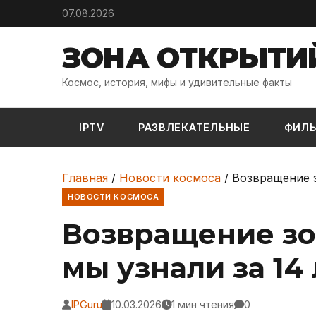
Skip to content
07.08.2026
ЗОНА ОТКРЫТИ
Космос, история, мифы и удивительные факты
IPTV
РАЗВЛЕКАТЕЛЬНЫЕ
ФИЛ
Главная
/
Новости космоса
/
Возвращение з
НОВОСТИ КОСМОСА
Возвращение зо
мы узнали за 14 
IPGuru
10.03.2026
1 мин чтения
0