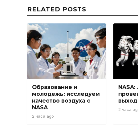
RELATED POSTS
Образование и
NASA:
молодежь: исследуем
провел
качество воздуха с
выход
NASA
2 часа ag
2 часа ago