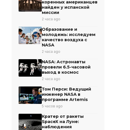
коренных американцев
найден у испанской
миссии
2 часа ago
Образование и
молодежь: исследуем
качество воздуха с
NASA
2 часа ago
NASA: Астронавты
провели 6.5-часовой
выход в космос
2 часа ago
Том Перси: Ведущий
инженер NASA в
программе Artemis
5 часов ago
Кратер от ракеты
SpaceX на Луне:
наблюдения