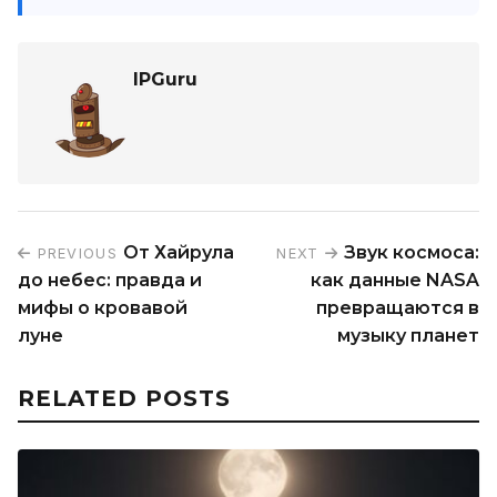
IPGuru
От Хайрула
Звук космоса:
PREVIOUS
NEXT
до небес: правда и
как данные NASA
мифы о кровавой
превращаются в
луне
музыку планет
RELATED POSTS