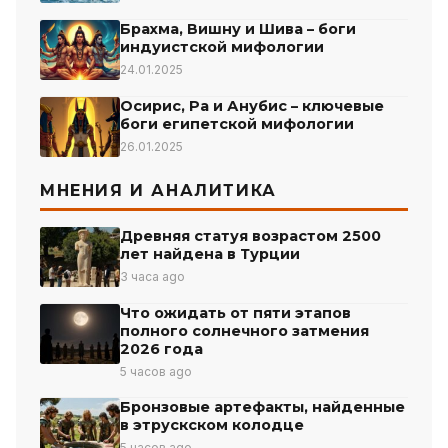
Брахма, Вишну и Шива – боги
индуистской мифологии
24.01.2025
Осирис, Ра и Анубис – ключевые
боги египетской мифологии
26.01.2025
МНЕНИЯ И АНАЛИТИКА
Древняя статуя возрастом 2500
лет найдена в Турции
3 часа ago
Что ожидать от пяти этапов
полного солнечного затмения
2026 года
5 часов ago
Бронзовые артефакты, найденные
в этрускском колодце
5 часов ago