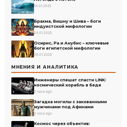
14.01.2025
Брахма, Вишну и Шива – боги
индуистской мифологии
24.01.2025
Осирис, Ра и Анубис – ключевые
боги египетской мифологии
26.01.2025
МНЕНИЯ И АНАЛИТИКА
Инженеры спешат спасти LINK:
космический корабль в беде
2 часа ago
Загадка могилы с закованными
мужчинами под Афинами
2 часа ago
Космос через объектив: