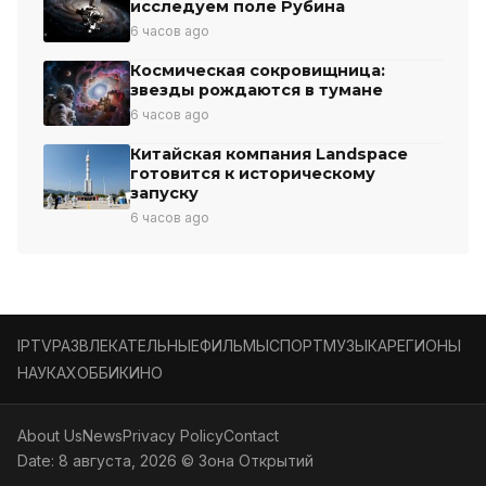
исследуем поле Рубина
6 часов ago
Космическая сокровищница:
звезды рождаются в тумане
6 часов ago
Китайская компания Landspace
готовится к историческому
запуску
6 часов ago
IPTV
РАЗВЛЕКАТЕЛЬНЫЕ
ФИЛЬМЫ
СПОРТ
МУЗЫКА
РЕГИОНЫ
НАУКА
ХОББИ
КИНО
About Us
News
Privacy Policy
Contact
Date: 8 августа, 2026 © Зона Открытий