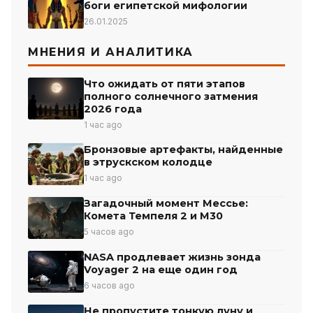
боги египетской мифологии
26.01.2025
МНЕНИЯ И АНАЛИТИКА
Что ожидать от пяти этапов
полного солнечного затмения
2026 года
1 час ago
Бронзовые артефакты, найденные
в этрускском колодце
1 час ago
Загадочный момент Мессье:
Комета Темпеля 2 и М30
5 часов ago
NASA продлевает жизнь зонда
Voyager 2 на еще один год
6 часов ago
Не пропустите тонкую луну и