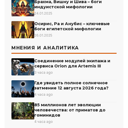
Брахма, Вишну и Шива – боги
индуистской мифологии
24.01.2025
Осирис, Ра и Анубис – ключевые
боги египетской мифологии
26.01.2025
МНЕНИЯ И АНАЛИТИКА
Соединение модулей экипажа и
сервиса Orion для Artemis III
3 часа ago
Где увидеть полное солнечное
затмение 12 августа 2026 года?
4 часа ago
85 миллионов лет эволюции
человечества: от приматов до
гоминидов
4 часа ago