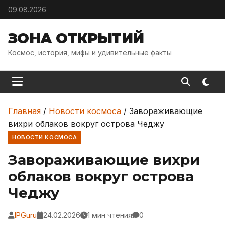
Skip to content
09.08.2026
ЗОНА ОТКРЫТИЙ
Космос, история, мифы и удивительные факты
Главная
/
Новости космоса
/
Завораживающие
вихри облаков вокруг острова Чеджу
НОВОСТИ КОСМОСА
Завораживающие вихри
облаков вокруг острова
Чеджу
IPGuru
24.02.2026
1 мин чтения
0