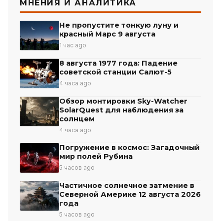
МНЕНИЯ И АНАЛИТИКА
Не пропустите тонкую луну и
красный Марс 9 августа
1 час ago
8 августа 1977 года: Падение
советской станции Салют-5
4 часа ago
Обзор монтировки Sky-Watcher
SolarQuest для наблюдения за
солнцем
4 часа ago
Погружение в космос: Загадочный
мир полей Рубина
5 часов ago
Частичное солнечное затмение в
Северной Америке 12 августа 2026
года
5 часов ago