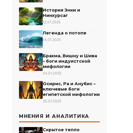
История Энки и
Нинхурсаг
12.01.2025
Легенда о потопе
14.01.2025
Брахма, Вишну и Шива
– боги индуистской
мифологии
24.01.2025
Осирис, Ра и Анубис –
ключевые боги
египетской мифологии
26.01.2025
МНЕНИЯ И АНАЛИТИКА
Скрытое тепло