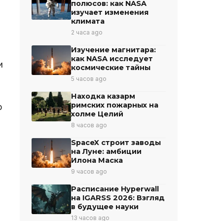
полюсов: как NASA
изучает изменения
климата
2 часа ago
Изучение магнитара:
как NASA исследует
и
космические тайны
5 часов ago
Находка казарм
римских пожарных на
о
холме Целий
8 часов ago
SpaceX строит заводы
на Луне: амбиции
Илона Маска
9 часов ago
Расписание Hyperwall
на IGARSS 2026: Взгляд
в будущее науки
13 часов ago