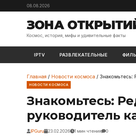
Skip to content
08.08.2026
ЗОНА ОТКРЫТИ
Космос, история, мифы и удивительные факты
IPTV
РАЗВЛЕКАТЕЛЬНЫЕ
ФИЛ
Главная
/
Новости космоса
/
Знакомьтесь: 
НОВОСТИ КОСМОСА
Знакомьтесь: Р
руководитель к
IPGuru
23.02.2026
1 мин чтения
0