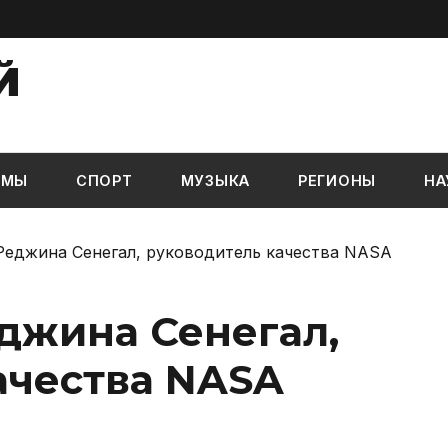
Й
ЬМЫ
СПОРТ
МУЗЫКА
РЕГИОНЫ
НА
Реджина Сенегал, руководитель качества NASA
еджина Сенегал,
ачества NASA