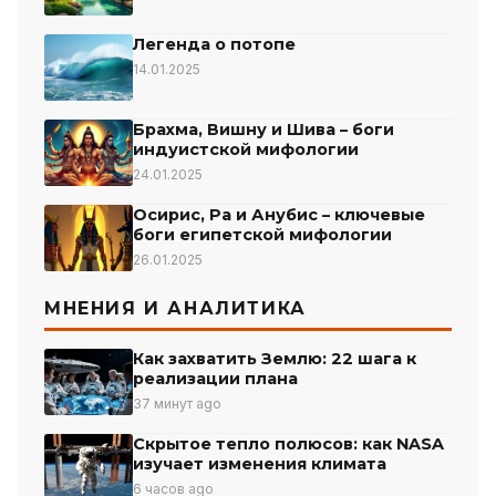
Легенда о потопе
14.01.2025
Брахма, Вишну и Шива – боги
индуистской мифологии
24.01.2025
Осирис, Ра и Анубис – ключевые
боги египетской мифологии
26.01.2025
МНЕНИЯ И АНАЛИТИКА
Как захватить Землю: 22 шага к
реализации плана
37 минут ago
Скрытое тепло полюсов: как NASA
изучает изменения климата
6 часов ago