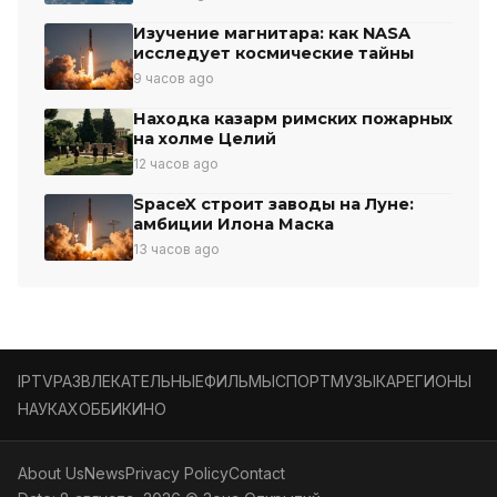
Изучение магнитара: как NASA
исследует космические тайны
9 часов ago
Находка казарм римских пожарных
на холме Целий
12 часов ago
SpaceX строит заводы на Луне:
амбиции Илона Маска
13 часов ago
IPTV
РАЗВЛЕКАТЕЛЬНЫЕ
ФИЛЬМЫ
СПОРТ
МУЗЫКА
РЕГИОНЫ
НАУКА
ХОББИ
КИНО
About Us
News
Privacy Policy
Contact