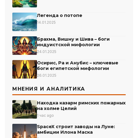
Легенда о потопе
14.01.2025
Брахма, Вишну и Шива – боги
индуистской мифологии
24.01.2025
Осирис, Ра и Анубис – ключевые
боги египетской мифологии
26.01.2025
МНЕНИЯ И АНАЛИТИКА
Находка казарм римских пожарных
на холме Целий
1 час ago
SpaceX строит заводы на Луне:
амбиции Илона Маска