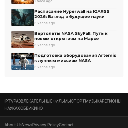
2 часа ago
Расписание Hyperwall на IGARSS
2026: Взгляд в будущее науки
6 часов ago
Вертолеты NASA SkyFall: Путь к
новым открытиям на Марсе
6 часов ago
Подготовка оборудования Artemis
к лунным миссиям NASA
6 часов ago
IPTV
РАЗВЛЕКАТЕЛЬНЫЕ
ФИЛЬМЫ
СПОРТ
МУЗЫКА
РЕГИОНЫ
НАУКА
ХОББИ
КИНО
About Us
News
Privacy Policy
Contact