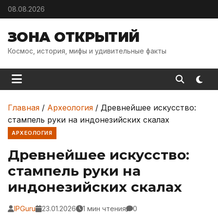
Skip to content
08.08.2026
ЗОНА ОТКРЫТИЙ
Космос, история, мифы и удивительные факты
Главная
/
Археология
/
Древнейшее искусство:
стампель руки на индонезийских скалах
АРХЕОЛОГИЯ
Древнейшее искусство:
стампель руки на
индонезийских скалах
IPGuru
23.01.2026
1 мин чтения
0