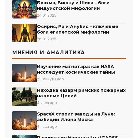
Брахма, Вишну и Шива – боги
индуистской мифологии
24.01.2025
Осирис, Ра и Анубис – ключевые
боги египетской мифологии
26.01.2025
МНЕНИЯ И АНАЛИТИКА
Изучение магнитара: как NASA
исследует космические тайны
23 минуты ago
Находка казарм римских пожарных
на холме Целий
4 часа ago
SpaceX строит заводы на Луне:
амбиции Илона Маска
4 часа ago
Расписание Hyperwall на IGARSS