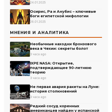
24.01.2025
Осирис, Ра и Анубис – ключевые
боги египетской мифологии
26.01.2025
МНЕНИЯ И АНАЛИТИКА
Необычные находки бронзового
века в Чехии: секреты болот
3 часа ago
IXPE NASA: Открытие,
подтверждающее 90-летнюю
теорию
3 часа ago
Не первая авария ракеты на Луне:
история столкновений
3 часа ago
Редкий сосуд коренных
американцев найден у испанской