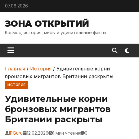
Skip to content
07.08.2026
ЗОНА ОТКРЫТИЙ
Космос, история, мифы и удивительные факты
Главная
/
История
/
Удивительные корни
бронзовых мигрантов Британии раскрыты
ИСТОРИЯ
Удивительные корни
бронзовых мигрантов
Британии раскрыты
IPGuru
12.02.2026
1 мин чтения
0