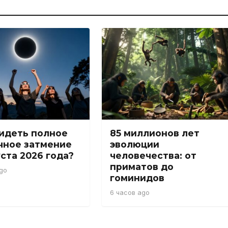
видеть полное
85 миллионов лет
чное затмение
эволюции
уста 2026 года?
человечества: от
приматов до
go
гоминидов
6 часов ago