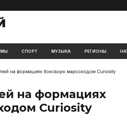
Й
ЬМЫ
СПОРТ
МУЗЫКА
РЕГИОНЫ
НА
лей на формациях боксворк марсоходом Curiosity
ей на формациях
одом Curiosity