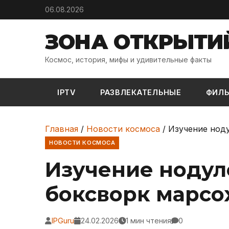
Skip to content
06.08.2026
ЗОНА ОТКРЫТИ
Космос, история, мифы и удивительные факты
IPTV
РАЗВЛЕКАТЕЛЬНЫЕ
ФИЛ
Главная
/
Новости космоса
/
Изучение ноду
НОВОСТИ КОСМОСА
Изучение нодул
боксворк марсох
IPGuru
24.02.2026
1 мин чтения
0