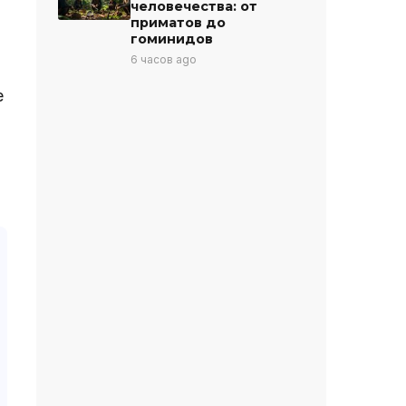
человечества: от
приматов до
гоминидов
6 часов ago
е