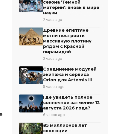
сезона ‘Темной
материи’: вновь в мире
науки
2 часа ago
Древние египтяне
могли построить
массивную плотину
и
рядом с Красной
пирамидой
2 часа ago
Соединение модулей
экипажа и сервиса
Orion для Artemis III
5 часов ago
Где увидеть полное
солнечное затмение 12
й
августа 2026 года?
е
6 часов ago
85 миллионов лет
эволюции