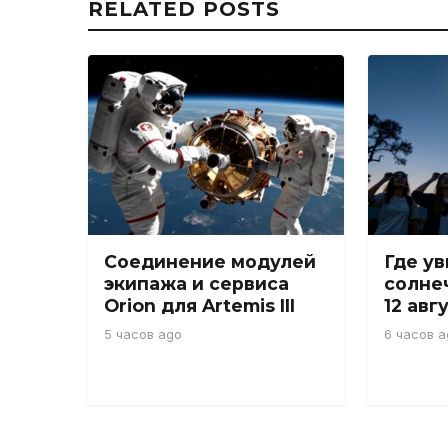
RELATED POSTS
Соединение модулей
Где у
экипажа и сервиса
солне
Orion для Artemis III
12 авг
5 часов ago
6 часов a