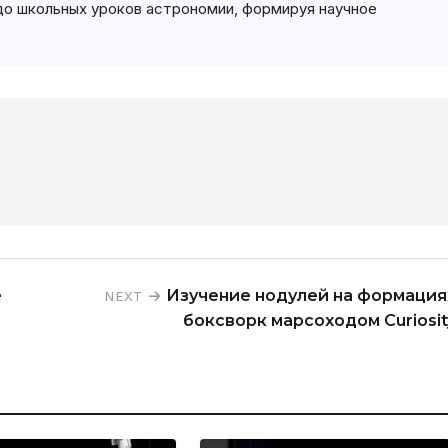
до школьных уроков астрономии, формируя научное
е
Изучение нодулей на формация
NEXT
боксворк марсоходом Curiosit