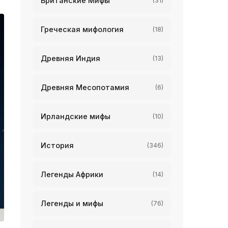
Британские Мифы
(31)
Греческая мифология
(18)
Древняя Индия
(13)
Древняя Месопотамия
(6)
Ирландские мифы
(10)
История
(346)
Легенды Африки
(14)
Легенды и мифы
(76)