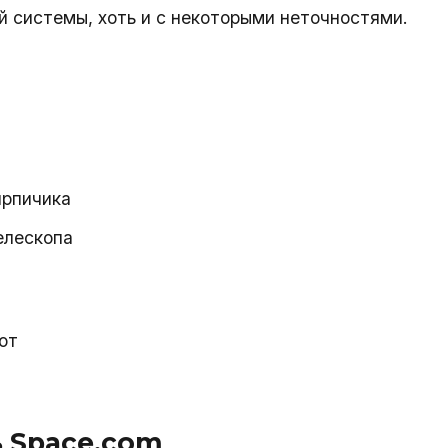
й системы, хоть и с некоторыми неточностями.
ирпичика
елескопа
ют
 Space.com