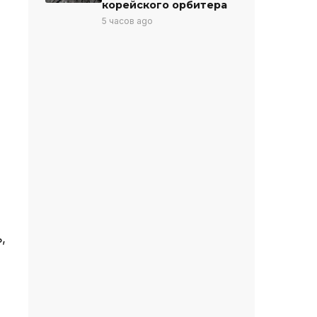
корейского орбитера
5 часов ago
,