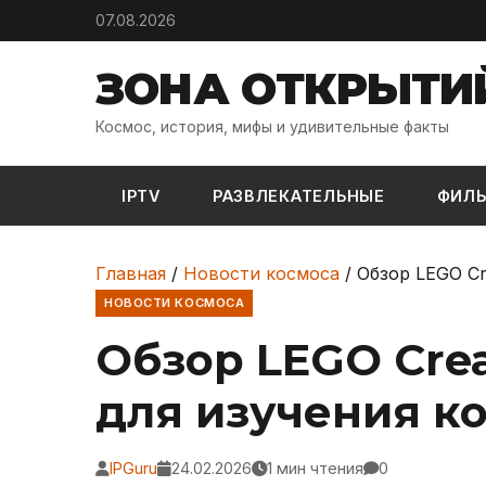
Skip to content
07.08.2026
ЗОНА ОТКРЫТИ
Космос, история, мифы и удивительные факты
IPTV
РАЗВЛЕКАТЕЛЬНЫЕ
ФИЛ
Главная
/
Новости космоса
/
Обзор LEGO Cr
НОВОСТИ КОСМОСА
Обзор LEGO Creat
для изучения к
IPGuru
24.02.2026
1 мин чтения
0