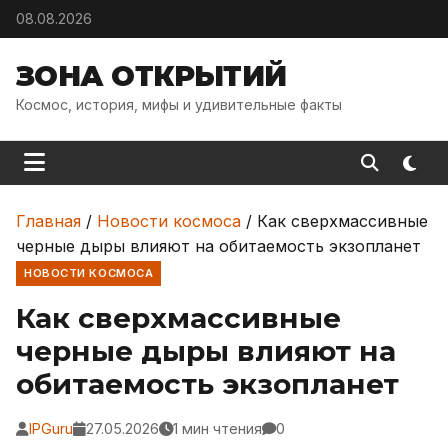
Skip to content
08.08.2026
ЗОНА ОТКРЫТИЙ
Космос, история, мифы и удивительные факты
Главная
/
Новости космоса
/
Как сверхмассивные
черные дыры влияют на обитаемость экзопланет
НОВОСТИ КОСМОСА
Как сверхмассивные
черные дыры влияют на
обитаемость экзопланет
IPGuru
27.05.2026
1 мин чтения
0