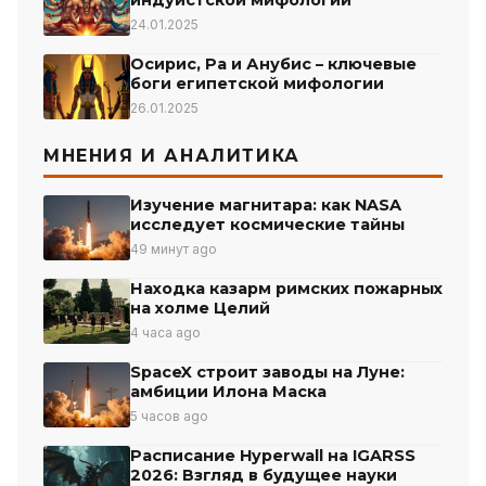
индуистской мифологии
24.01.2025
Осирис, Ра и Анубис – ключевые
боги египетской мифологии
26.01.2025
МНЕНИЯ И АНАЛИТИКА
Изучение магнитара: как NASA
исследует космические тайны
49 минут ago
Находка казарм римских пожарных
на холме Целий
4 часа ago
SpaceX строит заводы на Луне:
амбиции Илона Маска
5 часов ago
Расписание Hyperwall на IGARSS
2026: Взгляд в будущее науки