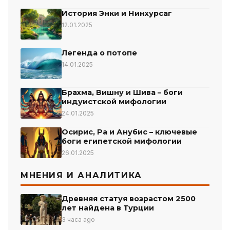
История Энки и Нинхурсаг
12.01.2025
Легенда о потопе
14.01.2025
Брахма, Вишну и Шива – боги
индуистской мифологии
24.01.2025
Осирис, Ра и Анубис – ключевые
боги египетской мифологии
26.01.2025
МНЕНИЯ И АНАЛИТИКА
Древняя статуя возрастом 2500
лет найдена в Турции
3 часа ago