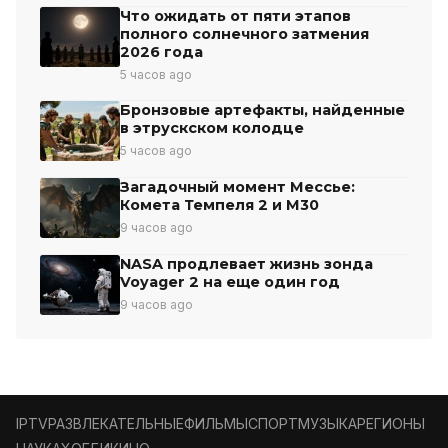
Что ожидать от пяти этапов
полного солнечного затмения
2026 года
5 часов ago
Бронзовые артефакты, найденные
в этрускском колодце
5 часов ago
Загадочный момент Мессье:
Комета Темпеля 2 и М30
9 часов ago
NASA продлевает жизнь зонда
Voyager 2 на еще один год
9 часов ago
IPTV
РАЗВЛЕКАТЕЛЬНЫЕ
ФИЛЬМЫ
СПОРТ
МУЗЫКА
РЕГИОНЫ