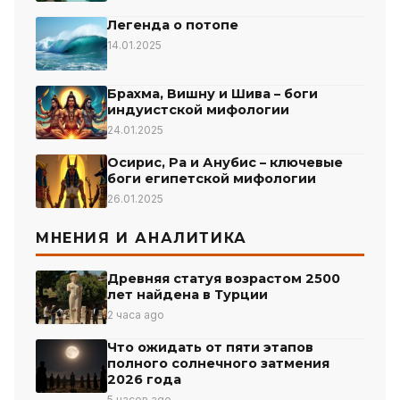
Легенда о потопе
14.01.2025
Брахма, Вишну и Шива – боги
индуистской мифологии
24.01.2025
Осирис, Ра и Анубис – ключевые
боги египетской мифологии
26.01.2025
МНЕНИЯ И АНАЛИТИКА
Древняя статуя возрастом 2500
лет найдена в Турции
2 часа ago
Что ожидать от пяти этапов
полного солнечного затмения
2026 года
5 часов ago