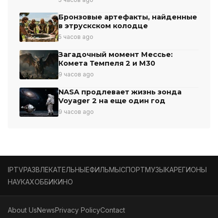
Бронзовые артефакты, найденные
в этрускском колодце
5 часов ago
Загадочный момент Мессье:
Комета Темпеля 2 и М30
9 часов ago
NASA продлевает жизнь зонда
Voyager 2 на еще один год
9 часов ago
IPTV
РАЗВЛЕКАТЕЛЬНЫЕ
ФИЛЬМЫ
СПОРТ
МУЗЫКА
РЕГИОНЫ
НАУКА
ХОББИ
КИНО
About Us
News
Privacy Policy
Contact