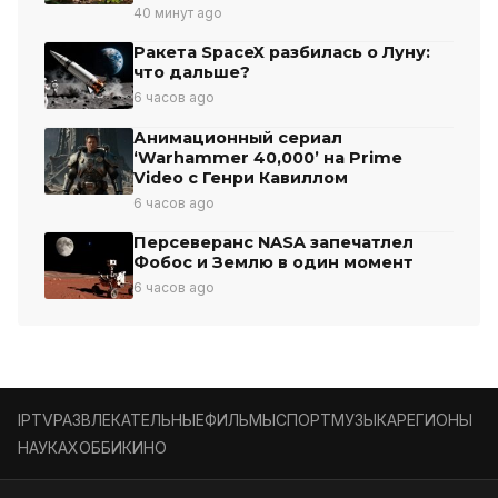
40 минут ago
Ракета SpaceX разбилась о Луну:
что дальше?
6 часов ago
Анимационный сериал
‘Warhammer 40,000’ на Prime
Video с Генри Кавиллом
6 часов ago
Персеверанс NASA запечатлел
Фобос и Землю в один момент
6 часов ago
IPTV
РАЗВЛЕКАТЕЛЬНЫЕ
ФИЛЬМЫ
СПОРТ
МУЗЫКА
РЕГИОНЫ
НАУКА
ХОББИ
КИНО