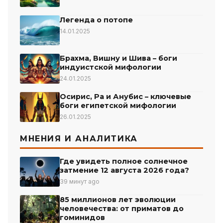
Легенда о потопе
14.01.2025
Брахма, Вишну и Шива – боги
индуистской мифологии
24.01.2025
Осирис, Ра и Анубис – ключевые
боги египетской мифологии
26.01.2025
МНЕНИЯ И АНАЛИТИКА
Где увидеть полное солнечное
затмение 12 августа 2026 года?
39 минут ago
85 миллионов лет эволюции
человечества: от приматов до
гоминидов