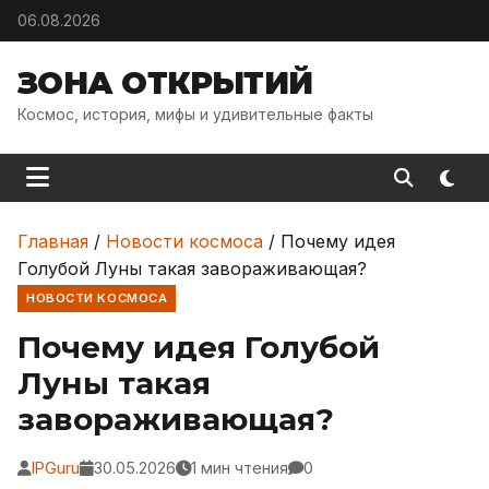
Skip to content
06.08.2026
ЗОНА ОТКРЫТИЙ
Космос, история, мифы и удивительные факты
Главная
/
Новости космоса
/
Почему идея
Голубой Луны такая завораживающая?
НОВОСТИ КОСМОСА
Почему идея Голубой
Луны такая
завораживающая?
IPGuru
30.05.2026
1 мин чтения
0