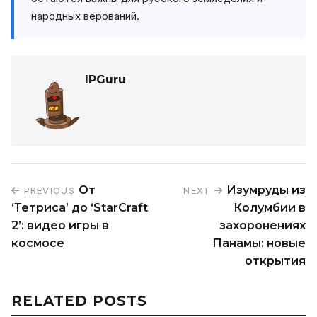
народных верований.
IPGuru
От
Изумруды из
PREVIOUS
NEXT
‘Тетриса’ до ‘StarCraft
Колумбии в
2’: видео игры в
захоронениях
космосе
Панамы: новые
открытия
RELATED POSTS