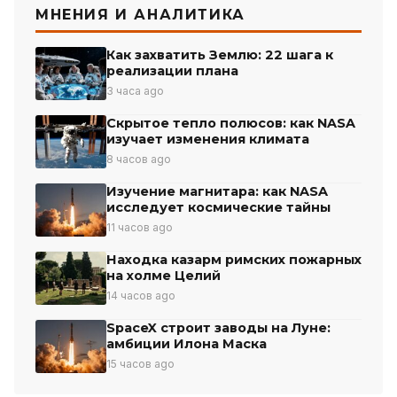
МНЕНИЯ И АНАЛИТИКА
Как захватить Землю: 22 шага к
реализации плана
3 часа ago
Скрытое тепло полюсов: как NASA
изучает изменения климата
8 часов ago
Изучение магнитара: как NASA
исследует космические тайны
11 часов ago
Находка казарм римских пожарных
на холме Целий
14 часов ago
SpaceX строит заводы на Луне:
амбиции Илона Маска
15 часов ago