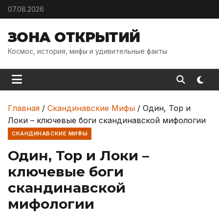
Skip to content
07.08.2026
ЗОНА ОТКРЫТИЙ
Космос, история, мифы и удивительные факты
Главная
/
Скандинавские Мифы
/
Один, Тор и
Локи – ключевые боги скандинавской мифологии
СКАНДИНАВСКИЕ МИФЫ
Один, Тор и Локи –
ключевые боги
скандинавской
мифологии