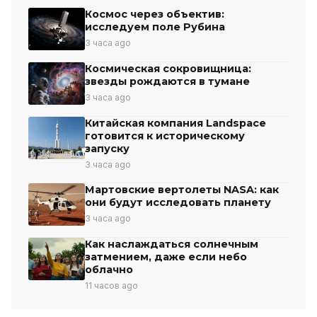
Космос через объектив:
исследуем поле Рубина
3 часа ago
Космическая сокровищница:
звезды рождаются в тумане
3 часа ago
Китайская компания Landspace
готовится к историческому
запуску
3 часа ago
Мартовские вертолеты NASA: как
они будут исследовать планету
3 часа ago
Как наслаждаться солнечным
затмением, даже если небо
облачно
11 часов ago