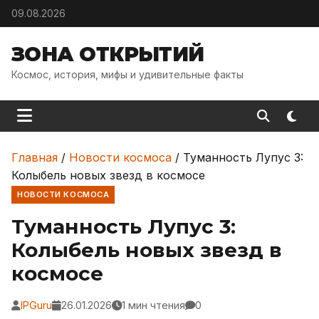
Skip to content
09.08.2026
ЗОНА ОТКРЫТИЙ
Космос, история, мифы и удивительные факты
Главная
/
Новости космоса
/
Туманность Лупус 3:
Колыбель новых звезд в космосе
НОВОСТИ КОСМОСА
Туманность Лупус 3:
Колыбель новых звезд в
космосе
IPGuru
26.01.2026
1 мин чтения
0