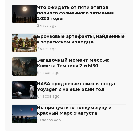
Что ожидать от пяти этапов
полного солнечного затмения
2026 года
2 часа ago
Бронзовые артефакты, найденные
в этрускском колодце
2 часа ago
Загадочный момент Мессье:
Комета Темпеля 2 и М30
6 часов ago
NASA продлевает жизнь зонда
Voyager 2 на еще один год
6 часов ago
Не пропустите тонкую луну и
красный Марс 9 августа
10 часов ago