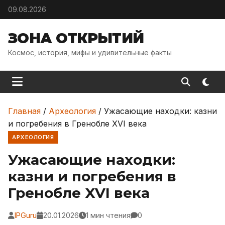
Skip to content
09.08.2026
ЗОНА ОТКРЫТИЙ
Космос, история, мифы и удивительные факты
Главная
/
Археология
/
Ужасающие находки: казни
и погребения в Гренобле XVI века
АРХЕОЛОГИЯ
Ужасающие находки:
казни и погребения в
Гренобле XVI века
IPGuru
20.01.2026
1 мин чтения
0