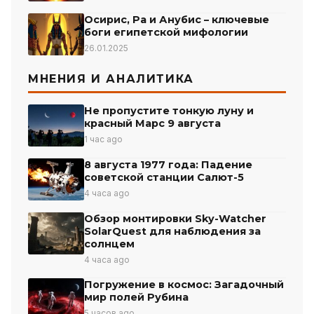
Осирис, Ра и Анубис – ключевые
боги египетской мифологии
26.01.2025
МНЕНИЯ И АНАЛИТИКА
Не пропустите тонкую луну и
красный Марс 9 августа
1 час ago
8 августа 1977 года: Падение
советской станции Салют-5
4 часа ago
Обзор монтировки Sky-Watcher
SolarQuest для наблюдения за
солнцем
4 часа ago
Погружение в космос: Загадочный
мир полей Рубина
5 часов ago