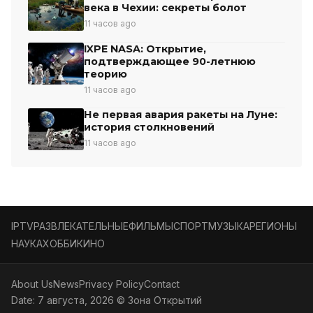
века в Чехии: секреты болот
11 часов ago
IXPE NASA: Открытие,
подтверждающее 90-летнюю
теорию
11 часов ago
Не первая авария ракеты на Луне:
история столкновений
11 часов ago
IPTV
РАЗВЛЕКАТЕЛЬНЫЕ
ФИЛЬМЫ
СПОРТ
МУЗЫКА
РЕГИОНЫ
НАУКА
ХОББИ
КИНО
About Us
News
Privacy Policy
Contact
Date: 7 августа, 2026 © Зона Открытий