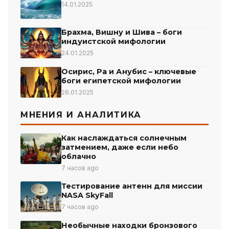
14.01.2025
Брахма, Вишну и Шива – боги
индуистской мифологии
24.01.2025
Осирис, Ра и Анубис – ключевые
боги египетской мифологии
26.01.2025
МНЕНИЯ И АНАЛИТИКА
Как наслаждаться солнечным
затмением, даже если небо
облачно
7 часов ago
Тестирование антенн для миссии
NASA SkyFall
7 часов ago
Необычные находки бронзового