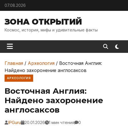
Skip to content
07.08.2026
ЗОНА ОТКРЫТИЙ
Космос, история, мифы и удивительные факты
Главная
/
Археология
/
Восточная Англия:
Найдено захоронение англосаксов
АРХЕОЛОГИЯ
Восточная Англия:
Найдено захоронение
англосаксов
IPGuru
20.01.2026
1 мин чтения
0