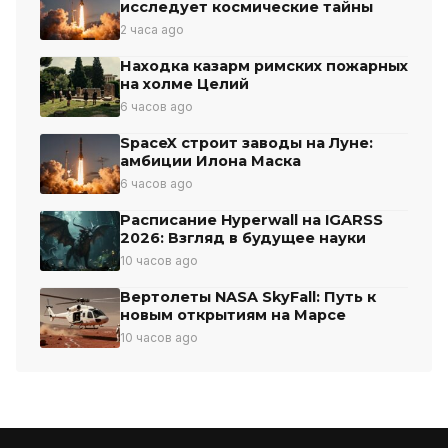
исследует космические тайны
2 часа ago
Находка казарм римских пожарных
на холме Целий
6 часов ago
SpaceX строит заводы на Луне:
амбиции Илона Маска
6 часов ago
Расписание Hyperwall на IGARSS
2026: Взгляд в будущее науки
10 часов ago
Вертолеты NASA SkyFall: Путь к
новым открытиям на Марсе
10 часов ago