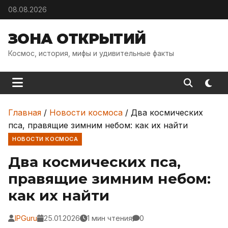
Skip to content
08.08.2026
ЗОНА ОТКРЫТИЙ
Космос, история, мифы и удивительные факты
Главная
/
Новости космоса
/
Два космических
пса, правящие зимним небом: как их найти
НОВОСТИ КОСМОСА
Два космических пса,
правящие зимним небом:
как их найти
IPGuru
25.01.2026
1 мин чтения
0