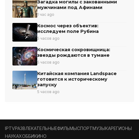
Загадка могилы с закованными
мужчинами под Афинами
1 час ago
Космос через объектив:
исследуем поле Рубина
5 часов ago
Космическая сокровищница:
звезды рождаются в тумане
5 часов ago
Китайская компания Landspace
готовится к историческому
запуску
5 часов ago
IPTV
РАЗВЛЕКАТЕЛЬНЫЕ
ФИЛЬМЫ
СПОРТ
МУЗЫКА
РЕГИОНЫ
НАУКА
ХОББИ
КИНО