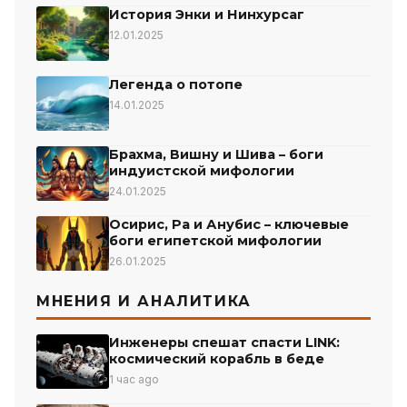
История Энки и Нинхурсаг
12.01.2025
Легенда о потопе
14.01.2025
Брахма, Вишну и Шива – боги
индуистской мифологии
24.01.2025
Осирис, Ра и Анубис – ключевые
боги египетской мифологии
26.01.2025
МНЕНИЯ И АНАЛИТИКА
Инженеры спешат спасти LINK:
космический корабль в беде
1 час ago