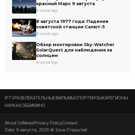
красный Марс 9 августа
5 часов ago
8 августа 1977 года: Падение
советской станции Салют-5
8 часов ago
Обзор монтировки Sky-Watcher
SolarQuest для наблюдения за
солнцем
8 часов ago
IPTV
РАЗВЛЕКАТЕЛЬНЫЕ
ФИЛЬМЫ
СПОРТ
МУЗЫКА
РЕГИОНЫ
НАУКА
ХОББИ
КИНО
About Us
News
Privacy Policy
Contact
Date: 9 августа, 2026 © Зона Открытий