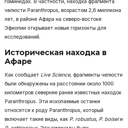
гоминидах. В частности, находка фрагмента
челюсти Paranthropus, возрастом 2,6 миллиона
лет, в районе Афара на северо-востоке
Эфиопии открывает новые горизонты для
исследований.
Историческая находка в
Афаре
Как сообщает
Live Science
, фрагменты челюсти
были обнаружены на расстоянии около 1000
километров севернее ранее известных находок
Paranthropus. Эти ископаемые останки
относятся к роду Paranthropus, который
включает такие виды, как
P. robustus
,
P. boisei
и
P. aethiopicus
. Эти гоминиды были