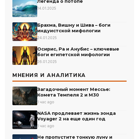
Легенда о потопе
14.01.2025
Брахма, Вишну и Шива – боги
индуистской мифологии
24.01.2025
Осирис, Ра и Анубис – ключевые
боги египетской мифологии
26.01.2025
МНЕНИЯ И АНАЛИТИКА
Загадочный момент Мессье:
Комета Темпеля 2 и М30
1 час ago
NASA продлевает жизнь зонда
Voyager 2 на еще один год
1 час ago
Не пропустите тонкую луну и