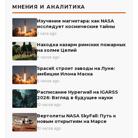
МНЕНИЯ И АНАЛИТИКА
Изучение магнитара: как NASA
исследует космические тайны
2 часа ago
Находка казарм римских пожарных
на холме Целий
6 часов ago
SpaceX строит заводы на Луне:
амбиции Илона Маска
6 часов ago
Расписание Hyperwall на IGARSS
2026: Взгляд в будущее науки
10 часов ago
Вертолеты NASA SkyFall: Путь к
новым открытиям на Марсе
10 часов ago