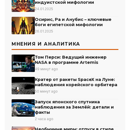
индуистской мифологии
24.01.2025
Осирис, Ра и Анубис – ключевые
боги египетской мифологии
26.01.2025
МНЕНИЯ И АНАЛИТИКА
Том Перси: Ведущий инженер
NASA в программе Artemis
49 минут ago
Кратер от ракеты SpaceX на Луне:
наблюдения корейского орбитера
50 минут ago
Запуск японского спутника
наблюдения за Землёй: детали и
факты
2 часа ago
Необычные миры: отпуск в стиле