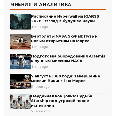
МНЕНИЯ И АНАЛИТИКА
Расписание Hyperwall на IGARSS
2026: Взгляд в будущее науки
4 часа ago
Вертолеты NASA SkyFall: Путь к
новым открытиям на Марсе
4 часа ago
Подготовка оборудования Artemis
к лунным миссиям NASA
4 часа ago
7 августа 1980 года: завершение
миссии Викинг 1 на Марсе
5 часов ago
Неудачная концовка: Судьба
Starship под угрозой после
испытаний
5 часов ago