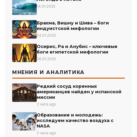
14.01.2025
Брахма, Вишну и Шива – боги
индуистской мифологии
24.01.2025
Осирис, Ра и Анубис – ключевые
боги египетской мифологии
26.01.2025
МНЕНИЯ И АНАЛИТИКА
Редкий сосуд коренных
американцев найден у испанской
миссии
2 часа ago
Образование и молодежь:
исследуем качество воздуха с
NASA
2 часа ago