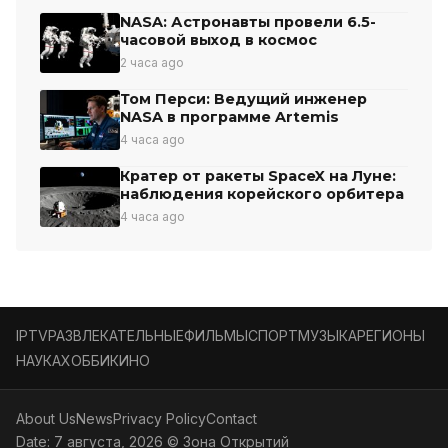
NASA: Астронавты провели 6.5-
часовой выход в космос
2 часа ago
Том Перси: Ведущий инженер
NASA в программе Artemis
4 часа ago
Кратер от ракеты SpaceX на Луне:
наблюдения корейского орбитера
4 часа ago
IPTV
РАЗВЛЕКАТЕЛЬНЫЕ
ФИЛЬМЫ
СПОРТ
МУЗЫКА
РЕГИОНЫ
НАУКА
ХОББИ
КИНО
About Us
News
Privacy Policy
Contact
Date: 7 августа, 2026 © Зона Открытий