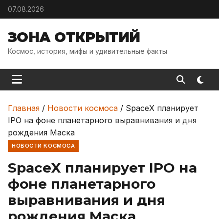
Skip to content
07.08.2026
ЗОНА ОТКРЫТИЙ
Космос, история, мифы и удивительные факты
Главная
/
Новости космоса
/
SpaceX планирует
IPO на фоне планетарного выравнивания и дня
рождения Маска
НОВОСТИ КОСМОСА
SpaceX планирует IPO на
фоне планетарного
выравнивания и дня
рождения Маска